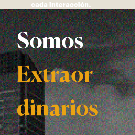
cada interacción.
Somos
Extraor
dinarios