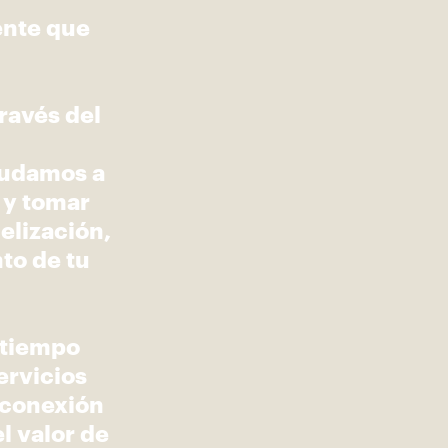
ente que
ravés del
yudamos a
 y tomar
elización,
to de tu
 tiempo
ervicios
 conexión
l valor de