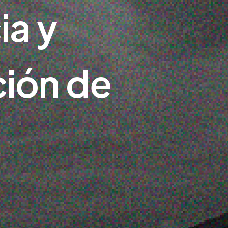
ia y
ión de
.