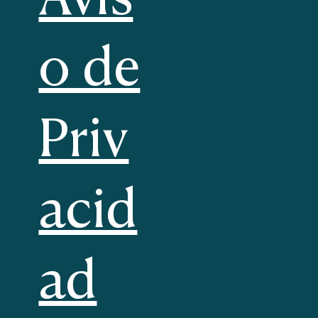
o de
Priv
acid
ad