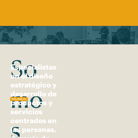
So
Especialistas
en el diseño
estratégico y
desarrollo de
mo
www.utopy.mx
productos y
servicios
centrados en
s
las personas.