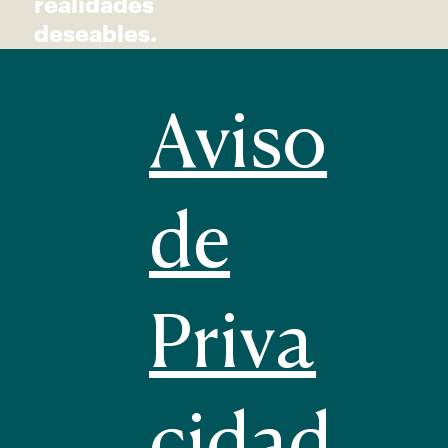
realidades
deseables.
Aviso
de
Priva
cidad